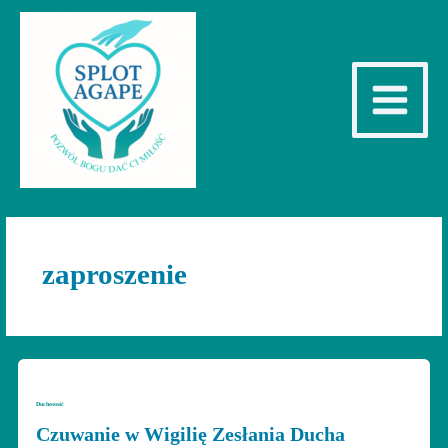
Przejdź
do
treści
Main
Menu
zaproszenie
Duchowość
Czuwanie w Wigilię Zesłania Ducha