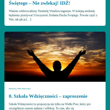
Świętego – Nie zwlekaj! IDŹ!
Właśnie celebrowaliśmy Niedzielę Wniebowstąpienia. W kolejną niedzielę
będziemy przeżywać Uroczystość Zesłania Ducha Świętego. Pewnie część z
Was, tak jak ja […]
,
Duchowość
Szkoła Wdzięczności
0. Szkoła Wdzięczności – zaproszenie
Szkoła Wdzięczności to propozycja nie tylko na Wielki Post, który jest
szczególnym czasem zadumy i refleksji. To czas, aby się