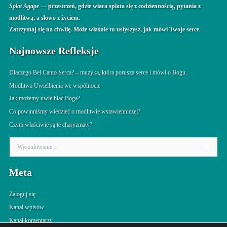
Splot Agape
— przestrzeń, gdzie wiara splata się z codziennością, pytania z
modlitwą, a słowo z życiem.
Zatrzymaj się na chwilę. Może właśnie tu usłyszysz, jak mówi Twoje serce.
Najnowsze Refleksje
Dlaczego Bel Canto Serca? – muzyka, która porusza serce i mówi o Bogu.
Modlitwa Uwielbienia we wspólnocie
Jak możemy uwielbiać Boga?
Co powinniśmy wiedzieć o modlitwie wstawienniczej?
Czym właściwie są te charyzmaty?
S
z
u
Meta
k
a
j
Zaloguj się
d
Kanał wpisów
l
Kanał komentarzy
a