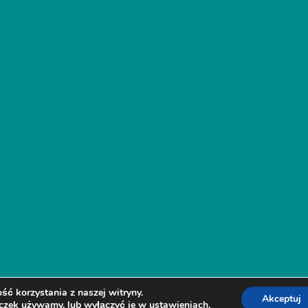
ć korzystania z naszej witryny.
Akceptuj
teczek używamy, lub wyłączyć je w
ustawieniach
.