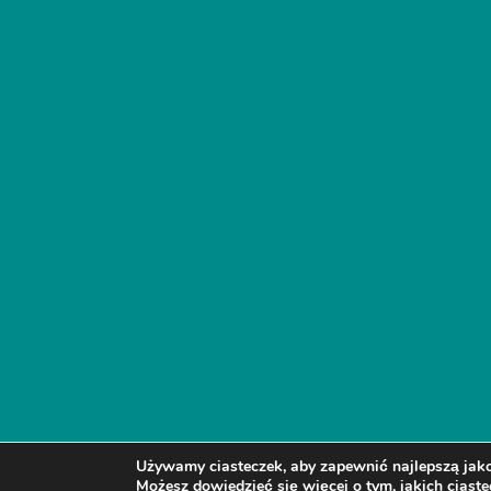
Używamy ciasteczek, aby zapewnić najlepszą jakoś
Możesz dowiedzieć się więcej o tym, jakich cias