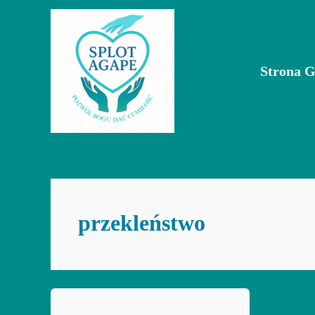
Przejdź
do
treści
Strona 
przekleństwo