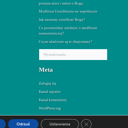
porusza serce i mówi o Bogu.
Modlitwa Uwielbienia we wspólnocie
Jak możemy uwielbiać Boga?
Co powinniśmy wiedzieć o modlitwie
wstawienniczej?
Czym właściwie są te charyzmaty?
S
z
u
Meta
k
a
j
Zaloguj się
d
l
Kanał wpisów
a
Kanał komentarzy
:
WordPress.org
Zamknij panel powiado
Odrzuć
Ustawienia