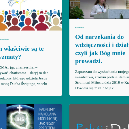
Świadectwa
Od narzekania do
ła Modlitwy
wdzięczności i dział
 właściwie są te
czyli jak Bóg mnie
yzmaty?
prowadzi.
AT (gr. charizesthai –
Zapraszam do wysłuchania mojeg
wać, charismata – dary) to dar
świadectwa, którym podzieliłam s
odzony, którego udziela Jezus
Strumieni Miłosierdzia 2019 w Kr
 mocą Ducha Świętego, w celu
Dowiesz się m.in. : w jaki