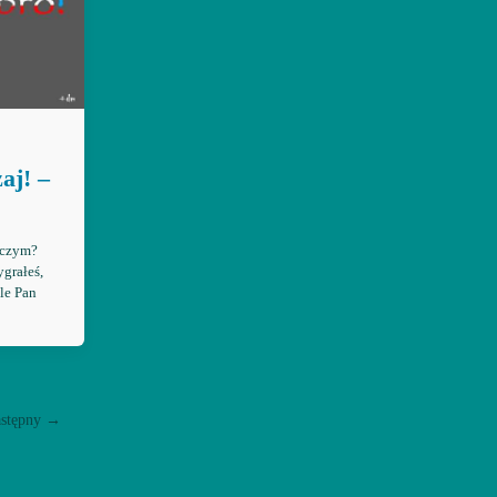
aj! –
lczym?
grałeś,
le Pan
stępny
→