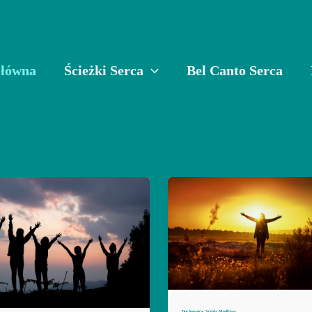
Główna
Ścieżki Serca
Bel Canto Serca
,
Duchowość
Szkoła Modlitwy