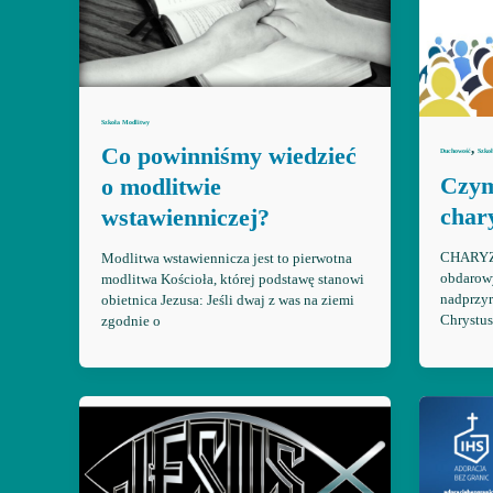
Szkoła Modlitwy
,
Co powinniśmy wiedzieć
Duchowość
Szko
Czym
o modlitwie
char
wstawienniczej?
CHARYZM
Modlitwa wstawiennicza jest to pierwotna
obdarowy
modlitwa Kościoła, której podstawę stanowi
nadprzyr
obietnica Jezusa: Jeśli dwaj z was na ziemi
Chrystus
zgodnie o