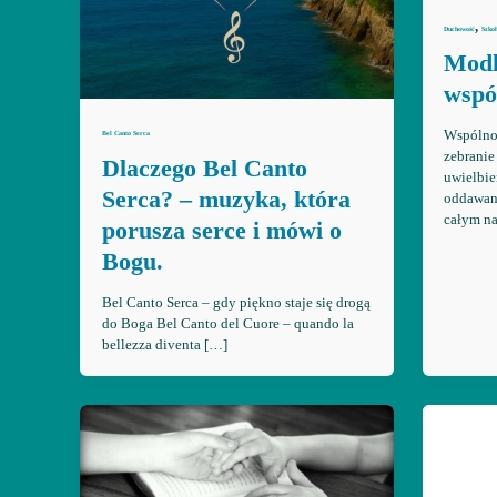
,
Duchowość
Szko
Modl
wspó
Wspólno
Bel Canto Serca
zebranie
Dlaczego Bel Canto
uwielbie
Serca? – muzyka, która
oddawan
całym n
porusza serce i mówi o
Bogu.
Bel Canto Serca – gdy piękno staje się drogą
do Boga Bel Canto del Cuore – quando la
bellezza diventa […]