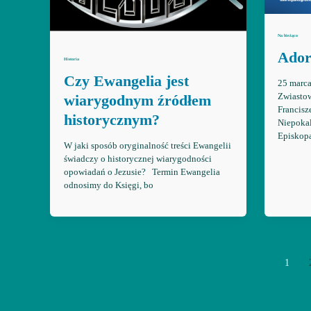
Na bieżąco
Ador
Historia
Czy Ewangelia jest
25 marca
Zwiastow
wiarygodnym źródłem
Francisz
historycznym?
Niepokal
Episkop
W jaki sposób oryginalność treści Ewangelii
świadczy o historycznej wiarygodności
opowiadań o Jezusie? Termin Ewangelia
odnosimy do Księgi, bo
1