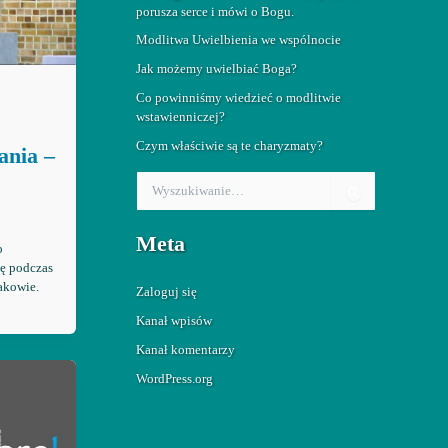
porusza serce i mówi o Bogu.
Modlitwa Uwielbienia we wspólnocie
Jak możemy uwielbiać Boga?
Co powinniśmy wiedzieć o modlitwie
wstawienniczej?
Czym właściwie są te charyzmaty?
ania –
S
z
u
Meta
k
o
a
ię podczas
j
akowie.
Zaloguj się
d
l
Kanał wpisów
a
Kanał komentarzy
:
WordPress.org