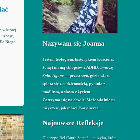
iać
, w której
 uznaje,
dla Niego
Nazywam się Joanna
Jestem teologiem, historykiem Kościoła,
żoną i mamą chłopców z ADHD. Tworzę
Splot Agape
— przestrzeń, gdzie wiara
splata się z codziennością, pytania z
modlitwą, a słowo z życiem.
Zatrzymaj się na chwilę. Może właśnie tu
usłyszysz, jak mówi Twoje serce.
Najnowsze Refleksje
Dlaczego Bel Canto Serca? – muzyka, która