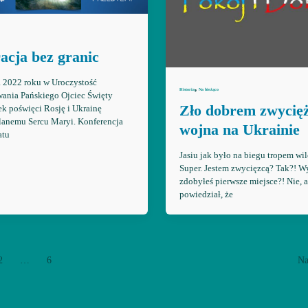
acja bez granic
 2022 roku w Uroczystość
,
Historia
Na bieżąco
ania Pańskiego Ojciec Święty
Zło dobrem zwycięż
ek poświęci Rosję i Ukrainę
anemu Sercu Maryi. Konferencja
wojna na Ukrainie
atu
Jasiu jak było na biegu tropem wi
Super. Jestem zwycięzcą? Tak?! Wy
zdobyłeś pierwsze miejsce?! Nie, a
powiedział, że
2
…
6
Na