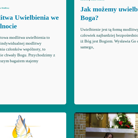
Jak możemy uwielb
ła Modlitwy
itwa Uwielbienia we
Boga?
lnocie
Uwielbienie jest tą formą modlitwy
człowiek najbardziej bezpośrednio
towa modlitwa uwielbienia to
iż Bóg jest Bogiem. Wysławia Go 
 indywidualnej modlitwy
samego,
nia członków wspólnoty, to
ie chwały Bogu. Przychodzimy z
aszym bagażem stajemy