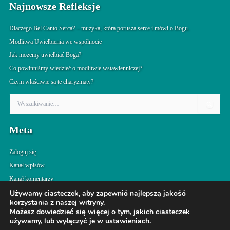
Najnowsze Refleksje
Dlaczego Bel Canto Serca? – muzyka, która porusza serce i mówi o Bogu.
Modlitwa Uwielbienia we wspólnocie
Jak możemy uwielbiać Boga?
Co powinniśmy wiedzieć o modlitwie wstawienniczej?
Czym właściwie są te charyzmaty?
S
z
u
Meta
k
a
j
Zaloguj się
d
Kanał wpisów
l
Kanał komentarzy
a
:
WordPress.org
Używamy ciasteczek, aby zapewnić najlepszą jakość
korzystania z naszej witryny.
Możesz dowiedzieć się więcej o tym, jakich ciasteczek
używamy, lub wyłączyć je w
ustawieniach
.
Prawa autorskie © 2026 Splot Agape | Obsługiwane przez
Motyw Astra