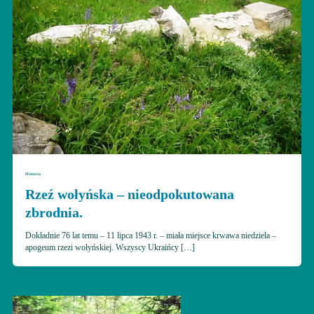
Historia
Rzeź wołyńska – nieodpokutowana
zbrodnia.
Dokładnie 76 lat temu – 11 lipca 1943 r. – miała miejsce krwawa niedziela –
apogeum rzezi wołyńskiej. Wszyscy Ukraińcy […]