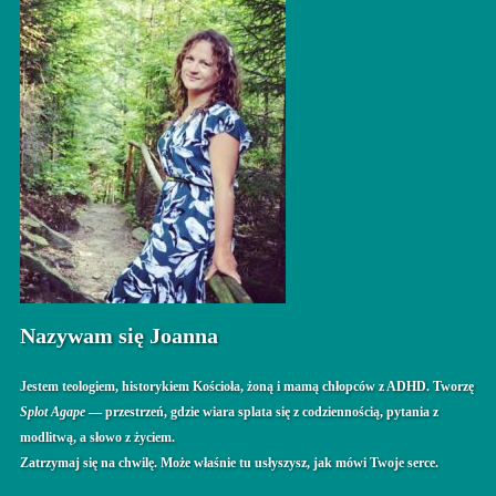
Nazywam się Joanna
Jestem teologiem, historykiem Kościoła, żoną i mamą chłopców z ADHD. Tworzę
Splot Agape
— przestrzeń, gdzie wiara splata się z codziennością, pytania z
modlitwą, a słowo z życiem.
Zatrzymaj się na chwilę. Może właśnie tu usłyszysz, jak mówi Twoje serce.