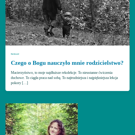
Duchowość
Czego o Bogu nauczyło mnie rodzicielstwo?
Macierzyństwo, to moje najdłuższe rekolekcje. To nieustanne ćwiczenia
duchowe. To ciągła praca nad sobą. To najtrudniejsza i najpiękniejsza lekcja
pokory […]