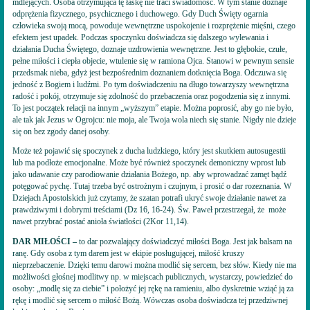
mdlejących. Osoba otrzymująca tę łaskę nie traci świadomość. W tym stanie doznaje
odprężenia fizycznego, psychicznego i duchowego. Gdy Duch Święty ogarnia
człowieka swoją mocą, powoduje wewnętrzne uspokojenie i rozprężenie mięśni, czego
efektem jest upadek. Podczas spoczynku doświadcza się dalszego wylewania i
działania Ducha Świętego, doznaje uzdrowienia wewnętrzne. Jest to głębokie, czułe,
pełne miłości i ciepła objecie, wtulenie się w ramiona Ojca. Stanowi w pewnym sensie
przedsmak nieba, gdyż jest bezpośrednim doznaniem dotknięcia Boga. Odczuwa się
jedność z Bogiem i ludźmi. Po tym doświadczeniu na długo towarzyszy wewnętrzna
radość i pokój, otrzymuje się zdolność do przebaczenia oraz pogodzenia się z innymi.
To jest początek relacji na innym „wyższym” etapie. Można poprosić, aby go nie było,
ale tak jak Jezus w Ogrojcu: nie moja, ale Twoja wola niech się stanie. Nigdy nie dzieje
się on bez zgody danej osoby.
Może też pojawić się spoczynek z ducha ludzkiego, który jest skutkiem autosugestii
lub ma podłoże emocjonalne. Może być również spoczynek demoniczny wprost lub
jako udawanie czy parodiowanie działania Bożego, np. aby wprowadzać zamęt bądź
potęgować pychę. Tutaj trzeba być ostrożnym i czujnym, i prosić o dar rozeznania. W
Dziejach Apostolskich już czytamy, że szatan potrafi ukryć swoje działanie nawet za
prawdziwymi i dobrymi treściami (Dz 16, 16-24). Św. Paweł przestrzegał, że może
nawet przybrać postać anioła światłości (2Kor 11,14).
DAR MIŁOŚCI –
to dar pozwalający doświadczyć miłości Boga. Jest jak balsam na
ranę. Gdy osoba z tym darem jest w ekipie posługującej, miłość kruszy
nieprzebaczenie. Dzięki temu darowi można modlić się sercem, bez słów. Kiedy nie ma
możliwości głośnej modlitwy np. w miejscach publicznych, wystarczy, powiedzieć do
osoby: „modlę się za ciebie” i położyć jej rękę na ramieniu, albo dyskretnie wziąć ją za
rękę i modlić się sercem o miłość Bożą. Wówczas osoba doświadcza tej przedziwnej