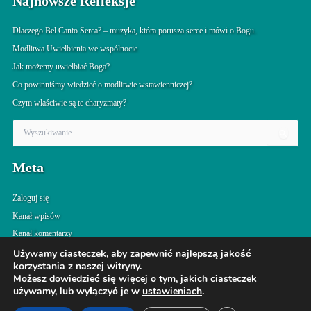
Najnowsze Refleksje
Dlaczego Bel Canto Serca? – muzyka, która porusza serce i mówi o Bogu.
Modlitwa Uwielbienia we wspólnocie
Jak możemy uwielbiać Boga?
Co powinniśmy wiedzieć o modlitwie wstawienniczej?
Czym właściwie są te charyzmaty?
S
z
u
Meta
k
a
j
Zaloguj się
d
Kanał wpisów
l
Kanał komentarzy
a
:
WordPress.org
Używamy ciasteczek, aby zapewnić najlepszą jakość
korzystania z naszej witryny.
Możesz dowiedzieć się więcej o tym, jakich ciasteczek
używamy, lub wyłączyć je w
ustawieniach
.
Prawa autorskie © 2026 Splot Agape | Obsługiwane przez
Motyw Astra
WordPress