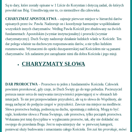
Są to dary, które zostały opisane w 1 Liście do Koryntian i dotyczą zadań, do których
powołał nas Bóg. Umożliwiają one to, co niemożliwe dla człowieka.
CHARYZMAT APOSTOLSTWA
– zajmuje pierwsze miejsce w hierarchii darów
opisanych przez św. Pawła. Nadzoruje on i koordynuje harmonijne współdziałanie
wszystkich innych charyzmatów. Według Pawła Kościół jest zbudowany na dwóch
fundamentach: Apostolskim (wymiar instytucjonalny) i prorocki (wymiar
charyzmatyczny). Duch Święty nadzoruje działanie ludzkich władz w Kościele. Ten
dar polega właśnie na duchowym rozpoznawaniu darów, a nie tylko ludzkim
rozumowaniu. Wyznaczeni do opieki duszpasterskiej nad Kościołem nie są panami
charyzmatów. Ich zadaniem jest zarządzanie nimi dla dobra Kościoła i jego misji.
CHARYZMATY SŁOWA
DAR PROROCTWA
– Proroctwo to jeden z fundamentów Kościoła. Człowiek
powinien prorokować, gdy czuje, że Duch Święty go do tego pobudza. Pocieszyciel
porusza nasze serca do nazywania rzeczywistości pojawiającej si w obrazach lub
intuicjach. To nie jest przepowiadanie przyszłości, ale są to słowa do Wspólnoty, ale
mogą zachęcać do podjęcia czegoś w przyszłości. Zawsze ma miejsce na modlitwie.
Słowa proroctwa budują, podnoszą na duchu, upominają z miłością. Mogą to być:
sigle, konkretne słowa z Pisma Świętego, całe proroctwa, tylko początek proroctwa.
Wskazana jest tutaj dyscyplina w wygłaszaniu proroctw, tak, aby nie dokładać nic
swojego do przesłania Boga. Jest to najważniejszy dar w pierwszej kategorii,
ponieważ służy budowaniu i umacnianiu całego Kościoła.
Ten zaś kto prorokuje, mówi