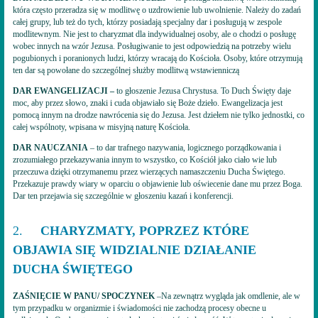
która często przeradza się w modlitwę o uzdrowienie lub uwolnienie. Należy do zadań
całej grupy, lub też do tych, którzy posiadają specjalny dar i posługują w zespole
modlitewnym. Nie jest to charyzmat dla indywidualnej osoby, ale o chodzi o posługę
wobec innych na wzór Jezusa. Posługiwanie to jest odpowiedzią na potrzeby wielu
pogubionych i poranionych ludzi, którzy wracają do Kościoła. Osoby, które otrzymują
ten dar są powołane do szczególnej służby modlitwą wstawienniczą
DAR EWANGELIZACJI –
to głoszenie Jezusa Chrystusa. To Duch Święty daje
moc, aby przez słowo, znaki i cuda objawiało się Boże dzieło. Ewangelizacja jest
pomocą innym na drodze nawrócenia się do Jezusa. Jest dziełem nie tylko jednostki, co
całej wspólnoty, wpisana w misyjną naturę Kościoła.
DAR NAUCZANIA
– to dar trafnego nazywania, logicznego porządkowania i
zrozumiałego przekazywania innym to wszystko, co Kościół jako ciało wie lub
przeczuwa dzięki otrzymanemu przez wierzących namaszczeniu Ducha Świętego.
Przekazuje prawdy wiary w oparciu o objawienie lub oświecenie dane mu przez Boga.
Dar ten przejawia się szczególnie w głoszeniu kazań i konferencji.
2.
CHARYZMATY, POPRZEZ KTÓRE
OBJAWIA SIĘ WIDZIALNIE DZIAŁANIE
DUCHA ŚWIĘTEGO
ZAŚNIĘCIE W PANU/ SPOCZYNEK
–Na zewnątrz wygląda jak omdlenie, ale w
tym przypadku w organizmie i świadomości nie zachodzą procesy obecne u