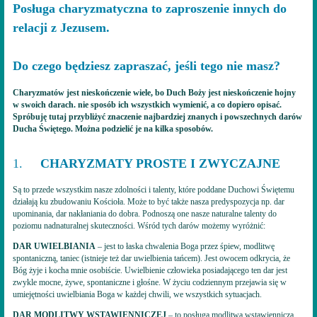
Posługa charyzmatyczna to zaproszenie innych do
relacji z Jezusem.
Do czego będziesz zapraszać, jeśli tego nie masz?
Charyzmatów jest nieskończenie wiele, bo Duch Boży jest nieskończenie hojny
w swoich darach. nie sposób ich wszystkich wymienić, a co dopiero opisać.
Spróbuję tutaj przybliżyć znaczenie najbardziej znanych i powszechnych darów
Ducha Świętego. Można podzielić je na kilka sposobów.
1.
CHARYZMATY PROSTE I ZWYCZAJNE
Są to przede wszystkim nasze zdolności i talenty, które poddane Duchowi Świętemu
działają ku zbudowaniu Kościoła. Może to być także nasza predyspozycja np. dar
upominania, dar nakłaniania do dobra. Podnoszą one nasze naturalne talenty do
poziomu nadnaturalnej skuteczności. Wśród tych darów możemy wyróżnić:
DAR UWIELBIANIA
– jest to łaska chwalenia Boga przez śpiew, modlitwę
spontaniczną, taniec (istnieje też dar uwielbienia tańcem). Jest owocem odkrycia, że
Bóg żyje i kocha mnie osobiście. Uwielbienie człowieka posiadającego ten dar jest
zwykle mocne, żywe, spontaniczne i głośne. W życiu codziennym przejawia się w
umiejętności uwielbiania Boga w każdej chwili, we wszystkich sytuacjach.
DAR MODLITWY WSTAWIENNICZEJ
– to posługa modlitwą wstawienniczą,