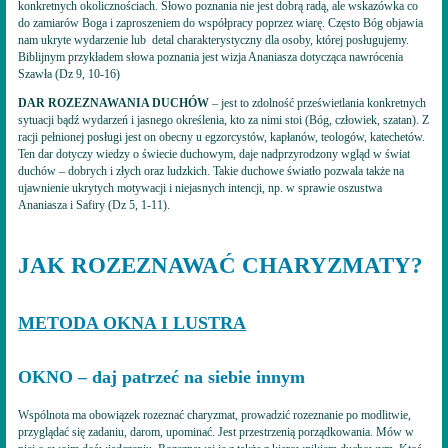
konkretnych okolicznościach. Słowo poznania nie jest dobrą radą, ale wskazówka co
do zamiarów Boga i zaproszeniem do współpracy poprzez wiarę. Często Bóg objawia
nam ukryte wydarzenie lub detal charakterystyczny dla osoby, której posługujemy.
Biblijnym przykładem słowa poznania jest wizja Ananiasza dotycząca nawrócenia
Szawła (Dz 9, 10-16)
DAR ROZEZNAWANIA DUCHÓW
– jest to zdolność prześwietlania konkretnych
sytuacji bądź wydarzeń i jasnego określenia, kto za nimi stoi (Bóg, człowiek, szatan). Z
racji pełnionej posługi jest on obecny u egzorcystów, kapłanów, teologów, katechetów.
Ten dar dotyczy wiedzy o świecie duchowym, daje nadprzyrodzony wgląd w świat
duchów – dobrych i złych oraz ludzkich. Takie duchowe światło pozwala także na
ujawnienie ukrytych motywacji i niejasnych intencji, np. w sprawie oszustwa
Ananiasza i Safiry (Dz 5, 1-11).
JAK ROZEZNAWAĆ CHARYZMATY?
METODA OKNA I LUSTRA
OKNO – daj patrzeć na siebie innym
Wspólnota ma obowiązek rozeznać charyzmat, prowadzić rozeznanie po modlitwie,
przyglądać się zadaniu, darom, upominać. Jest przestrzenią porządkowania. Mów w