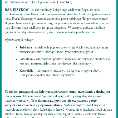
ku zbudowaniu ludzi, ku ich pokrzepieniu
(1Kor 14,3).
DAR JĘZYKÓW
– to dar modlitwy, który służy wielbieniu Boga, ale także
przekazywaniu słów Boga. Jest to wypowiadanie słów, bez kontroli logiki wywołane
mocą Ducha Świętego, wyrażone za pomocą głosu ludzkiego. To gaworzenie przed
Bogiem. Nasz alfabet jest ograniczony, nie jesteśmy w stanie wypowiedzieć znanymi
nam słowami Jego wielkości, jest poza pojęciowa. W praktyce podczas modlitwy
językami Pan daje słowo prorocze, które powinno zostać przetłumaczone.
Wyróżniamy 3 rodzaje:
Jubilacja
– uwielbienie poprzez śpiew w językach. Początkujący mogą
zaczynać od śpiewu
Alleluja, Abba Ojcze
, śpiewanie głoski A.
Glosolalia
– właściwy dar języków, mówione lub śpiewane, modlitwa w
językach niezrozumiałych dla mówiącego i dla wspólnoty.
Ksenolalia
– mówienie w nieznanym mi języku, w języku obcym
istniejącym współcześnie lub też wymarłym.
To nie jest przypadek, że jedynym z pierwszych oznak narodzenia z ducha jest
dar języków.
Jak sam Paweł Apostoł wskazuje jest to jedyny dar, który służy
naszemu wzrostowi.
Tym darem nasz język zostaje oczyszczony z tego
wszystkiego, co wcześniej wypowiadaliśmy.
Zostaje obmyty Krwią Chrystusa z
naszych przekleństw i słów, które niosły śmierć Modląc się w językach modli się sam
Duch w Tobie, twój język staje się uświęcony, łagodny i pełny uwielbienia Boga i