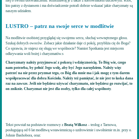
niej o swoim doświadczeniu. Rozeznawaj je z także z kierownikiem duchowym. Ktoś,
kto patrzy z dystansem i ma doświadczenie potrafi dobrze wskazać jakie charyzmaty są
naszym udziałem.
LUSTRO – patrz na swoje serce w modlitwie
Na modlitwie osobistej przyglądaj się swojemu sercu, słuchaj wewnętrznego głosu.
Szukaj dobrych owoców. Zobacz jakie działanie daje ci pokój, przybliża cię do Boga?
Co sprawia, że stajesz się sługą we wspólnocie? Namiot Spotkania jest miejscem
odkrywania woli bożej i charyzmatów.s
Charyzmaty należy przyjmować z pokorą i wdzięcznością. To Bóg wie, czego
nam potrzeba, by pełnić Jego wolę, aby być Jego narzędziem. Należy więc
patrzeć na nie przez pryzmat tego, co Bóg dla mnie ma i jak mogę z tym darem
współpracować dla dobra Kościoła. Należy też pamiętać, że nie jest to łaska dana
raz na zawsze. Jeśli nie będziesz używać charyzmatu, nie będziesz go rozwijać, to
on zniknie. Charyzmat nie jest dla osoby, tylko dla całej wspólnoty
.
Tekst powstał na podstawie rozmowy z
Beatą Wilkosz
– teolog z Tarnowa,
posługującą od 6 lat modlitwą wstawienniczą o uzdrowienie i uwolnienie m.in. przy o.
Johnie Bashobora, oraz: