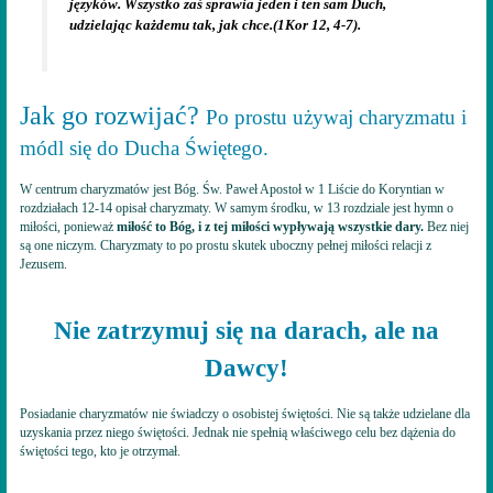
języków. Wszystko zaś sprawia jeden i ten sam Duch,
udzielając każdemu tak, jak chce.
(1Kor 12, 4-7).
Jak go rozwijać?
Po prostu używaj charyzmatu i
módl się do Ducha Świętego.
W centrum charyzmatów jest Bóg. Św. Paweł Apostoł w 1 Liście do Koryntian w
rozdziałach 12-14 opisał charyzmaty. W samym środku, w 13 rozdziale jest hymn o
miłości, ponieważ
miłość to Bóg, i z tej miłości wypływają wszystkie dary.
Bez niej
są one niczym. Charyzmaty to po prostu skutek uboczny pełnej miłości relacji z
Jezusem.
Nie zatrzymuj się na darach, ale na
Dawcy!
Posiadanie charyzmatów nie świadczy o osobistej świętości. Nie są także udzielane dla
uzyskania przez niego świętości. Jednak nie spełnią właściwego celu bez dążenia do
świętości tego, kto je otrzymał.