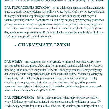
miłości. W tym darze Bóg daje pokorę i język dziecka. Dar języków łączy Cię z niebem
DAR TŁUMACZENIA JĘZYKÓW
– jest to zdolność poznania i podania znaczenia
tego, co zostało wypowiedziane na modlitwie w językach. Ktoś mówi w językach, ktoś
tłumaczy i dzik temu wspólnota jest budowana w kierunku posług duchowych i
rozumie potrzebę jedności. Sam proces nie jest z byt częsty, gdyż zazwyczaj proroctwo
jest wypowiadane od razu w języku zrozumiałym dla wspólnoty. Rodzi się on gdzieś
w sercu i jest zależny od otwartości innych na mówienie w językach. Aby odkryć ten
dar, trzeba samemu przestać modlić się w językach i słuchać jak modlą się w nimi inny
i być otwartym, prosić o dar tłumaczenia.
CHARYZMATY CZYNU
DAR WIARY
– najważniejszy dar w tej grupie, jest inny od tego daru wiary, który
jest potrzebny do osiągnięcia zbawienia. Jest to ponad naturalna zdolność by wierzyć i
ufać Bogu absolutnie we wszystkim. To wiara, która góry przenosi. Charyzmatyczny
dar wiary daje nam nadprzyrodzoną zdolność czynienia cudów. Modląc się wierzymy,
że stanie się cud. Duch Święty pozwala nam uwierzyć w cud i przyjąć go. Cechą
charakterystyczną tego daru jest pełne zaufanie do słowa bożego, które pozwala
przetrwać i zwyciężyć w każdej sytuacji. Przykładem takiej wiary jest postawa trzech
młodzieńców z Księgi Daniela (DN 3, 8-97)
DAR UZDRAWIANIA
– Jest to nadprzyrodzony dar, który towarzyszy darowi
wiary. Modlisz się o cud uzdrowienia i wierzysz, że ten cud się dokona tu i teraz. To
Duch Święty wybiera konkretnie ciebie, abyś stał się kanałem, przez który dokona się