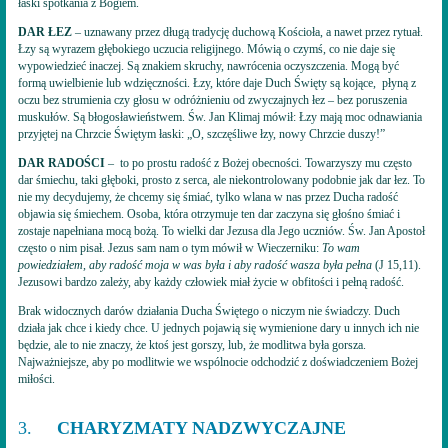
łaski spotkania z Bogiem.
DAR ŁEZ
– uznawany przez długą tradycję duchową Kościoła, a nawet przez rytuał.
Łzy są wyrazem głębokiego uczucia religijnego. Mówią o czymś, co nie daje się
wypowiedzieć inaczej. Są znakiem skruchy, nawrócenia oczyszczenia. Mogą być
formą uwielbienie lub wdzięczności. Łzy, które daje Duch Święty są kojące, płyną z
oczu bez strumienia czy głosu w odróżnieniu od zwyczajnych łez – bez poruszenia
muskułów. Są błogosławieństwem. Św. Jan Klimaj mówił: Łzy mają moc odnawiania
przyjętej na Chrzcie Świętym łaski: „O, szczęśliwe łzy, nowy Chrzcie duszy!”
DAR RADOŚCI
– to po prostu radość z Bożej obecności. Towarzyszy mu często
dar śmiechu, taki głęboki, prosto z serca, ale niekontrolowany podobnie jak dar łez. To
nie my decydujemy, że chcemy się śmiać, tylko wlana w nas przez Ducha radość
objawia się śmiechem. Osoba, która otrzymuje ten dar zaczyna się głośno śmiać i
zostaje napełniana mocą bożą. To wielki dar Jezusa dla Jego uczniów. Św. Jan Apostoł
często o nim pisał. Jezus sam nam o tym mówił w Wieczerniku:
To wam
powiedziałem, aby radość moja w was była i aby radość wasza była pełna
(J 15,11).
Jezusowi bardzo zależy, aby każdy człowiek miał życie w obfitości i pełną radość.
Brak widocznych darów działania Ducha Świętego o niczym nie świadczy. Duch
działa jak chce i kiedy chce. U jednych pojawią się wymienione dary u innych ich nie
będzie, ale to nie znaczy, że ktoś jest gorszy, lub, że modlitwa była gorsza.
Najważniejsze, aby po modlitwie we wspólnocie odchodzić z doświadczeniem Bożej
miłości.
3.
CHARYZMATY NADZWYCZAJNE