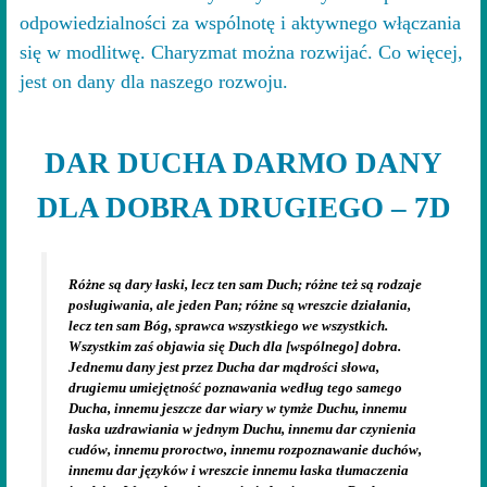
odpowiedzialności za wspólnotę i aktywnego włączania
się w modlitwę. Charyzmat można rozwijać. Co więcej,
jest on dany dla naszego rozwoju.
DAR DUCHA DARMO DANY
DLA DOBRA DRUGIEGO – 7D
Różne są dary łaski, lecz ten sam Duch; różne też są rodzaje
posługiwania, ale jeden Pan; różne są wreszcie działania,
lecz ten sam Bóg, sprawca wszystkiego we wszystkich.
Wszystkim zaś objawia się Duch dla [wspólnego] dobra.
Jednemu dany jest przez Ducha dar mądrości
słowa,
drugiemu umiejętność poznawania według tego samego
Ducha, innemu jeszcze dar wiary w tymże Duchu, innemu
łaska uzdrawiania w jednym Duchu, innemu dar czynienia
cudów, innemu proroctwo, innemu rozpoznawanie duchów,
innemu dar języków i wreszcie innemu łaska tłumaczenia