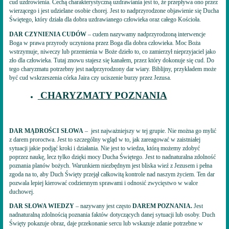
cud uzdrowienia. Cechą charakterystyczną uzdrawiania jest to, że przepływa ono przez
wierzącego i jest udzielane osobie chorej. Jest to nadprzyrodzone objawienie się Ducha
Świętego, który działa dla dobra uzdrawianego człowieka oraz całego Kościoła.
DAR CZYNIENIA CUDÓW
– cudem nazywamy nadprzyrodzoną interwencje
Boga w prawa przyrody uczyniona przez Boga dla dobra człowieka. Moc Boża
wstrzymuje, niweczy lub przemienia w Boże dzieło to, co zamierzył nieprzyjaciel jako
zło dla człowieka. Tutaj znowu stajesz się kanałem, przez który dokonuje się cud. Do
tego charyzmatu potrzebny jest nadprzyrodzony dar wiary. Biblijny, przykładem może
być cud wskrzeszenia córka Jaira czy uciszenie burzy przez Jezusa.
CHARYZMATY POZNANIA
DAR MĄDROŚCI SŁOWA
– jest najważniejszy w tej grupie. Nie można go mylić
z darem proroctwa. Jest to szczególny wgląd w to, jak zareagować w zaistniałej
sytuacji jakie podjąć kroki i działania. Nie jest to wiedza, którą możemy zdobyć
poprzez naukę, lecz tylko dzięki mocy Ducha Świętego. Jest to nadnaturalna zdolność
poznania planów bożych. Warunkiem niezbędnym jest bliska wieź z Jezusem i pełna
zgoda na to, aby Duch Święty przejął całkowitą kontrole nad naszym życiem. Ten dar
pozwala lepiej kierować codziennym sprawami i odnosić zwycięstwo w walce
duchowej.
DAR SŁOWA WIEDZY
– nazywany jest często
DAREM POZNANIA.
Jest
nadnaturalną zdolnością poznania faktów dotyczących danej sytuacji lub osoby. Duch
Święty pokazuje obraz, daje przekonanie sercu lub wskazuje zdanie potrzebne w