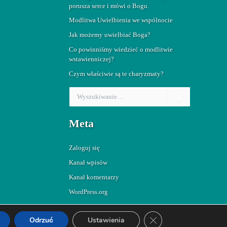
porusza serce i mówi o Bogu.
Modlitwa Uwielbienia we wspólnocie
Jak możemy uwielbiać Boga?
Co powinniśmy wiedzieć o modlitwie
wstawienniczej?
Czym właściwie są te charyzmaty?
S
z
u
Meta
k
a
j
Zaloguj się
d
l
Kanał wpisów
a
Kanał komentarzy
:
WordPress.org
Zamknij panel powiado
Odrzuć
Ustawienia