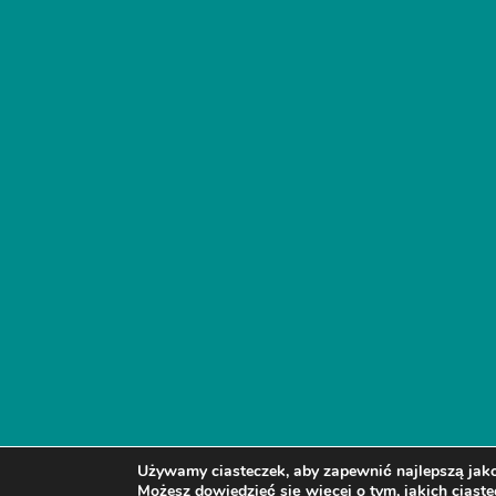
Używamy ciasteczek, aby zapewnić najlepszą jakoś
Możesz dowiedzieć się więcej o tym, jakich cias