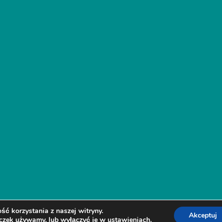
ć korzystania z naszej witryny.
Akceptuj
teczek używamy, lub wyłączyć je w
ustawieniach
.