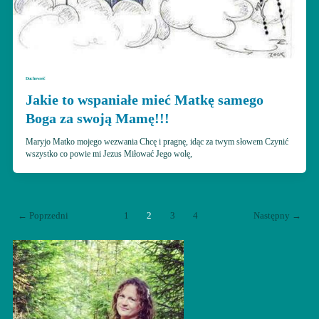
Duchowość
Jakie to wspaniałe mieć Matkę samego
Boga za swoją Mamę!!!
Maryjo Matko mojego wezwania Chcę i pragnę, idąc za twym słowem Czynić
wszystko co powie mi Jezus Miłować Jego wolę,
←
Poprzedni
1
2
3
4
Następny
→