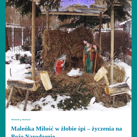
,
Aktualności
Duchowość
Maleńka Miłość w żłobie śpi – życzenia na
Boże Narodzenie