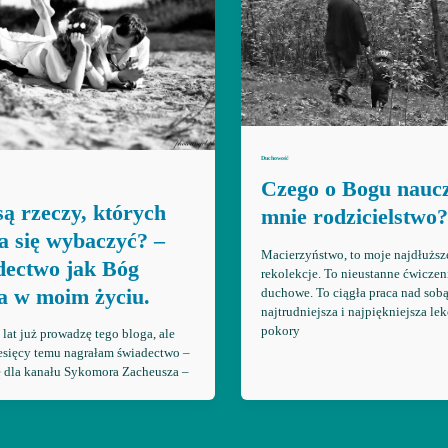
Duchowość
Czego o Bogu nauc
są rzeczy, których
mnie rodzicielstwo?
da się wybaczyć? –
Macierzyństwo, to moje najdłuższ
dectwo jak Bóg
rekolekcje. To nieustanne ćwiczen
ła w moim życiu.
duchowe. To ciągła praca nad sobą
najtrudniejsza i najpiękniejsza lek
pokory
 lat już prowadzę tego bloga, ale
esięcy temu nagrałam świadectwo –
 dla kanału Sykomora Zacheusza –