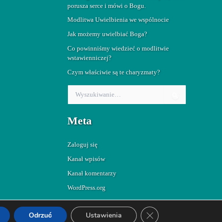
porusza serce i mówi o Bogu.
Modlitwa Uwielbienia we wspólnocie
Jak możemy uwielbiać Boga?
Co powinniśmy wiedzieć o modlitwie
wstawienniczej?
Czym właściwie są te charyzmaty?
S
z
u
Meta
k
a
j
Zaloguj się
d
l
Kanał wpisów
a
Kanał komentarzy
:
WordPress.org
Zamknij panel powiado
Odrzuć
Ustawienia