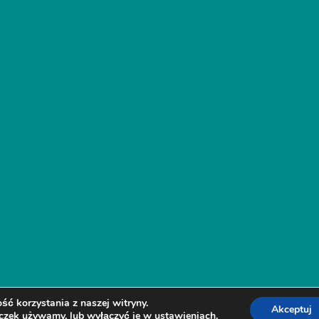
ć korzystania z naszej witryny.
Akceptuj
teczek używamy, lub wyłączyć je w
ustawieniach
.