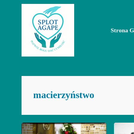
Przejdź
do
treści
Strona 
macierzyństwo