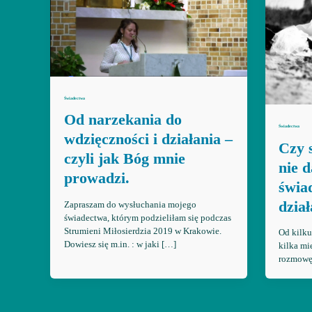
Świadectwa
Od narzekania do
Świadectwa
wdzięczności i działania –
Czy 
czyli jak Bóg mnie
nie 
prowadzi.
świa
dzia
Zapraszam do wysłuchania mojego
świadectwa, którym podzieliłam się podczas
Strumieni Miłosierdzia 2019 w Krakowie.
Od kilku
Dowiesz się m.in. : w jaki […]
kilka mi
rozmowę