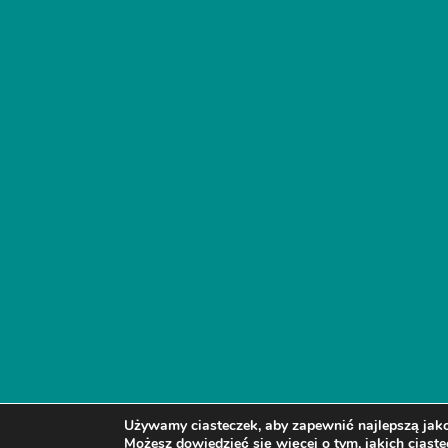
Używamy ciasteczek, aby zapewnić najlepszą jakoś
Możesz dowiedzieć się więcej o tym, jakich cias