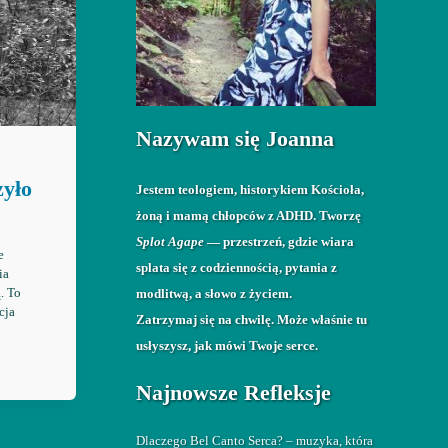
Nazywam się Joanna
zyło
Jestem teologiem, historykiem Kościoła,
żoną i mamą chłopców z ADHD. Tworzę
Splot Agape
— przestrzeń, gdzie wiara
e
splata się z codziennością, pytania z
ia
. To
modlitwą, a słowo z życiem.
cja
Zatrzymaj się na chwilę. Może właśnie tu
usłyszysz, jak mówi Twoje serce.
Najnowsze Refleksje
Dlaczego Bel Canto Serca? – muzyka, która